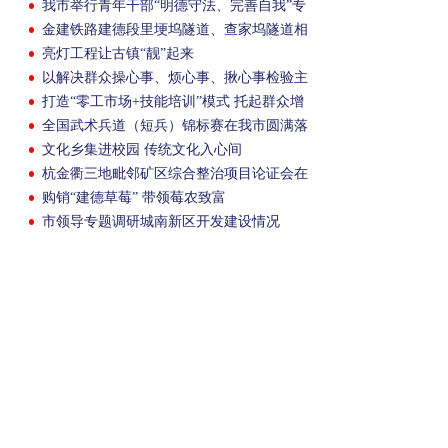
我市举行青年干部“明德守法、完善自我”专
题学习会
金建铁路建德段里埂坞隧道、查家坞隧道相
继贯通
亮灯工程让古镇“靓”起来
以解决群众操心事、烦心事、揪心事检验主
题教育成效
打造“零工市场+技能培训”模式 托起群众增
收致富的幸福梦
全国武术兵道（短兵）锦标赛在我市圆满落
幕
文化乡集进校园 传统文化入心间
杭金衢三地毗邻矿区综合整治项目论证会在
我市召开
购销“建德草莓” 带领莓农致富
市领导专题调研城南新区开发建设情况