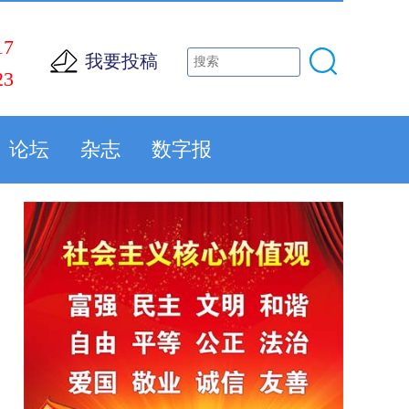
17
我要投稿
23
论坛
杂志
数字报