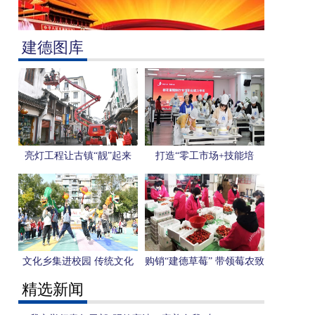
建德图库
亮灯工程让古镇“靓”起来
打造“零工市场+技能培
训”模式 托起群众增收致富
的幸福梦
文化乡集进校园 传统文化
购销“建德草莓” 带领莓农致
入心间
富
精选新闻