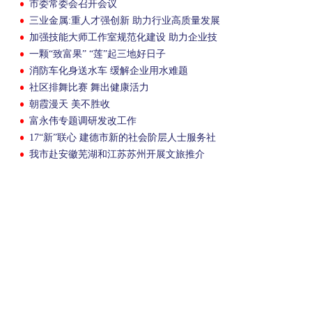
市委常委会召开会议
三业金属:重人才强创新 助力行业高质量发展
加强技能大师工作室规范化建设 助力企业技
能人才培育
一颗“致富果” “莲”起三地好日子
消防车化身送水车 缓解企业用水难题
社区排舞比赛 舞出健康活力
朝霞漫天 美不胜收
富永伟专题调研发改工作
17“新”联心 建德市新的社会阶层人士服务社
会建功行动启动
我市赴安徽芜湖和江苏苏州开展文旅推介