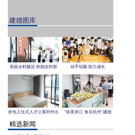
建德图库
美丽乡村建设 扮靓农村新
动手动脑 助力成长
貌
拎包入住式人才公寓对外出
“味美浙江·食在杭州”建德
租 助力人才实现“安居梦”
美食展示体验活动在杭举行
精选新闻