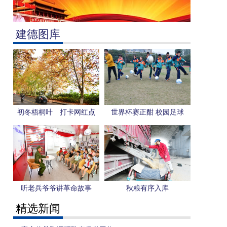
建德图库
初冬梧桐叶 打卡网红点
世界杯赛正酣 校园足球
更“热”
听老兵爷爷讲革命故事
秋粮有序入库
精选新闻