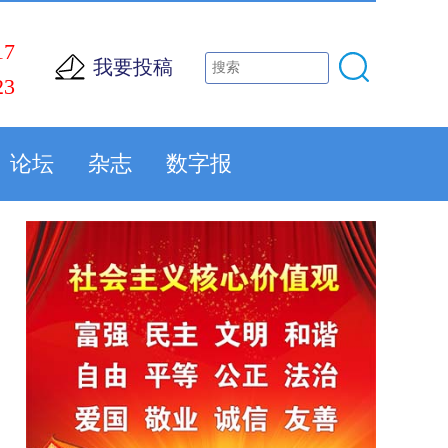
17
我要投稿
23
论坛
杂志
数字报