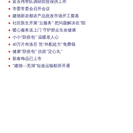
富永伟带队调研防疫保供工作
市委常委会召开会议
建德新农都农产品批发市场开工奠基
社区医生开展“云服务” 把问题解决在“阳
群”里
暖心服务送上门 守护群众生命健康
小小“防疫包” 温暖老人心
40万片布洛芬 凭“外配处方”免费领
健康“防疫包” 抗疫“定心丸”
新春饰品已上市
“建德—芜湖”短途运输航班开通