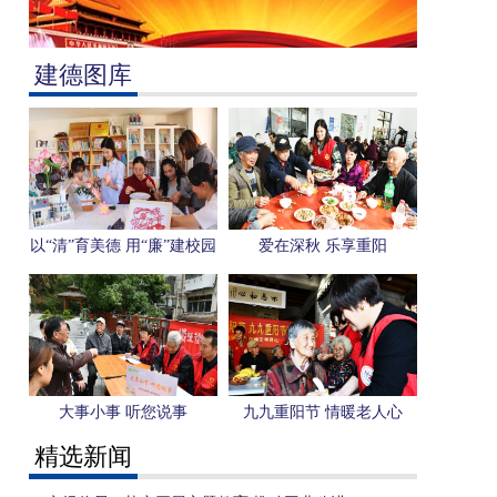
建德图库
以“清”育美德 用“廉”建校园
爱在深秋 乐享重阳
大事小事 听您说事
九九重阳节 情暖老人心
精选新闻