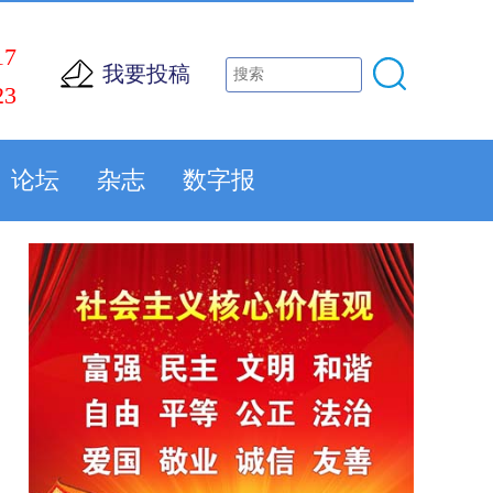
17
我要投稿
23
论坛
杂志
数字报