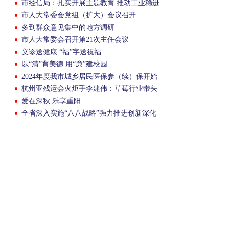
市经信局：扎实开展主题教育 推动工业稳进
提质
市人大常委会党组（扩大）会议召开
多到群众意见集中的地方调研
市人大常委会召开第21次主任会议
义诊送健康 “福”字送祝福
以“清”育美德 用“廉”建校园
2024年度我市城乡居民医保参（续）保开始
缴费
杭州亚残运会火炬手李建伟：草莓行业带头
人 乡村振兴“领头雁”
爱在深秋 乐享重阳
全省深入实施“八八战略”强力推进创新深化
改革攻坚开放提升工作例会暨三季度经济社
会形势分析会召开