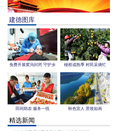
建德图库
免费开展窝沟封闭 守护乡
椪柑成熟季 村民采摘忙
城学生口腔健康
田间助农 服务一线
秋色宜人 景致如画
精选新闻