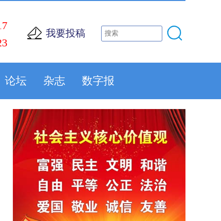
17
我要投稿
23
论坛
杂志
数字报