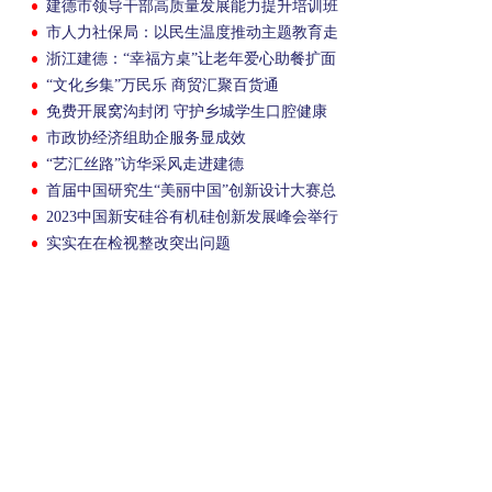
建德市领导干部高质量发展能力提升培训班
开班
市人力社保局：以民生温度推动主题教育走
深走实
浙江建德：“幸福方桌”让老年爱心助餐扩面
提质
“文化乡集”万民乐 商贸汇聚百货通
免费开展窝沟封闭 守护乡城学生口腔健康
市政协经济组助企服务显成效
“艺汇丝路”访华采风走进建德
首届中国研究生“美丽中国”创新设计大赛总
决赛在我市举行
2023中国新安硅谷有机硅创新发展峰会举行
实实在在检视整改突出问题