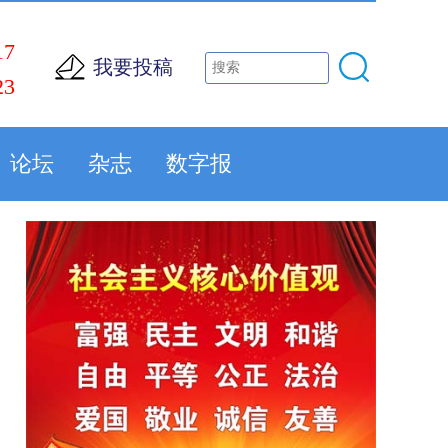
17
我要投稿
23
论坛
杂志
数字报