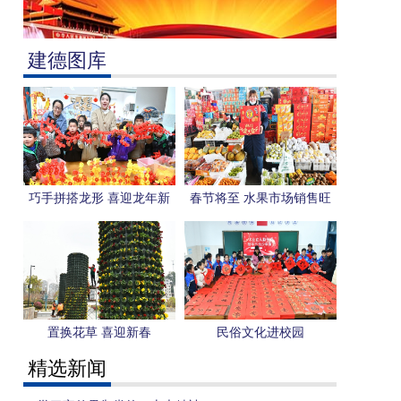
建德图库
巧手拼搭龙形 喜迎龙年新
春节将至 水果市场销售旺
春
置换花草 喜迎新春
民俗文化进校园
精选新闻