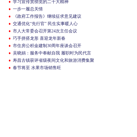
学习宣传贯彻党的二十大精神
一步一履总关情
《政府工作报告》继续征求意见建议
交通优化“先行官” 民生实事暖人心
市人大常委会召开第24次主任会议
巧手拼搭龙形 喜迎龙年新春
市住房公积金建制30周年座谈会召开
吴晓娟：服务中奉献自我 履职时为民代言
寿昌古镇获评省级夜间文化和旅游消费集聚
区
春节将至 水果市场销售旺