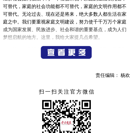
可替代，家庭的社会功能都不可替代，家庭的文明作用都不
可替代。无论过去、现在还是将来，绝大多数人都生活在家
庭之中。我们要重视家庭文明建设，努力使千千万万个家庭
成为国家发展、民族进步、社会和谐的重要基点，成为人们
梦想启航的地方。这里，我给大家提几点希望。
第一，希望大家注重家庭。家庭是社会的细胞。家庭和
睦则社会安定，家庭幸福则社会祥和，家庭文明则社会文
明。历史和现实告诉我们，家庭的前途命运同国家和民族的
前途命运紧密相连。我们要认识到，千家万户都好，国家才
责任编辑： 杨欢
能好，民族才能好。国家富强，民族复兴，人民幸福，不是
抽象的，最终要体现在千千万万个家庭都幸福美满上，体现
扫一扫关注官方微信
在亿万人民生活不断改善上。同时，我们还要认识到，国家
好，民族好，家庭才能好。当前，全党全国各族人民正在实
现“两个一百年”奋斗目标、实现中华民族伟大复兴中国梦的
新长征路上砥砺前行。只有实现中华民族伟大复兴的中国
梦，家庭梦才能梦想成真。中国人历来讲求精忠报国，革命