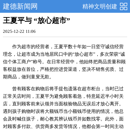
建德新闻网
精神文明创建
王夏平与 “放心超市”
2025-12-22 11:06
作为超市的经营者，王夏平数十年如一日坚守诚信经营
理念，让超市成为当地居民口中
的“
放心超市”，多次
荣获“
诚
信个体工商户
”称号
。在日常经营中，他始终把商品质量和顾
客权益放在首位，严格把控进货渠道，坚决不销售劣质、过
期商品，做到童叟无欺。
曾有顾客在购物后将手提包遗落在超市柜台，当时已过
正常关店时间，王夏平为避免顾客着急，特意延迟半小时关
店，直到顾客前来认领并当面核验物品无误后才放心离开。
遇到孩子购物时误将大额钱币当小额钱币使用的情况，他总
会及时喊住孩子，耐心教其辨认钱币并如数找零。此外，面
对顾客多付款、供货商多发货等情况，他都会第一时间主动