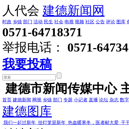
人代会
建德新闻网
时政
乡镇
部门
活动
民生
社会
电视
视频
社区
公告
评论
图库
0571-64718371
举报电话：
0571-64734
我要投稿
建德市新闻传媒中心 
首页
建德新闻
网视
乡镇
部门
专题
小记者
直播
论坛
杂志
数字
建德图库
我们一起过新年
挂灯笼迎新年
热血暖寒冬，医者献大爱
干