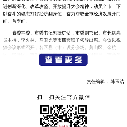
进创新深化、改革攻坚、开放提升大会精神，动员全市上下
以奋斗的姿态打好经济翻身仗，奋力夺取全市经济发展开门
红、首季红。
省委常委、市委书记刘捷讲话，市委副书记、市长姚高
员主持，李火林、马卫光等市四套班子领导出席。会议以视
频会议形式召开，各区县（市）设分会场。萧山区、余杭
区、钱塘区、市发改委、市经信局、市投资促进局、市商务
局、杭州资本负责人作交流发言。市直单位、各区县（市）
主要负责人等参加会议。
刘捷指出，今年是全面贯彻党的二十大精神的开局之
责任编辑： 韩玉洁
年，是“八八战略”实施20周年，也是杭州亚运会举办之年，
做好经济工作意义特殊、尤为重要。开局就是决战、起跑就
扫一扫关注官方微信
要冲刺。全市各级各部门务必做到战略上高度重视、战术上
更有针对性，以等不起、慢不得、坐不住的紧迫感夺取开门
红、打好翻身仗，以实而又实、久久为功的持续努力推进经
济高质量发展，为全国全省发展大局贡献杭州力量。要加强