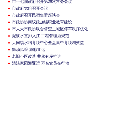
市十七届政府召开第29次常务会议
市政府党组召开会议
市政府召开民宿集群座谈会
市政协协商议政加强职业教育建设
市人大市政协联合督查主城区停车秩序优化
提升工作
泥浆水直排入江 工程管理须规范
大同镇水稻育秧中心叠盘集中育秧增效益
舞动风采 添彩亚运
老旧小区改造 井然有序推进
清洁家园迎亚运 万名党员在行动