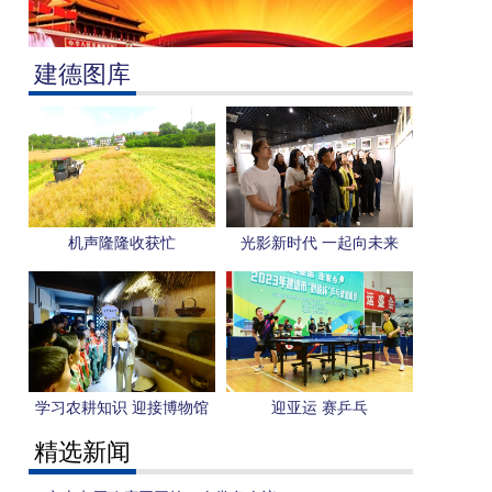
建德图库
机声隆隆收获忙
光影新时代 一起向未来
学习农耕知识 迎接博物馆
迎亚运 赛乒乓
日
精选新闻