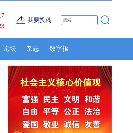
17
我要投稿
23
论坛
杂志
数字报