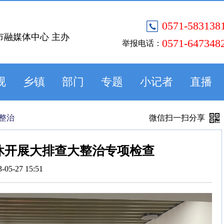
0571-583138
市融媒体中心 主办
0571-647348
举报电话：
视
乡镇
部门
专题
小记者
直播
整治
微信扫一扫分享
休开展大排查大整治专项检查
3-05-27 15:51