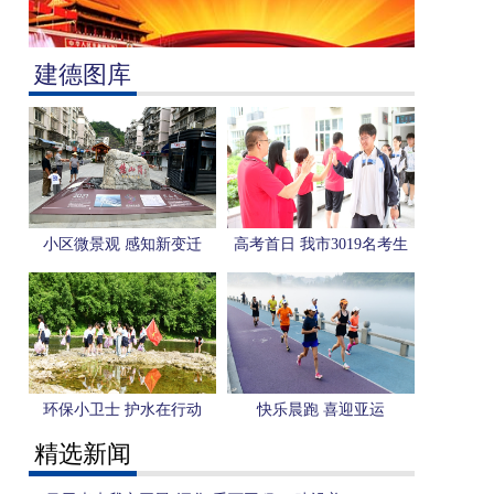
建德图库
小区微景观 感知新变迁
高考首日 我市3019名考生
奔赴考场
环保小卫士 护水在行动
快乐晨跑 喜迎亚运
精选新闻