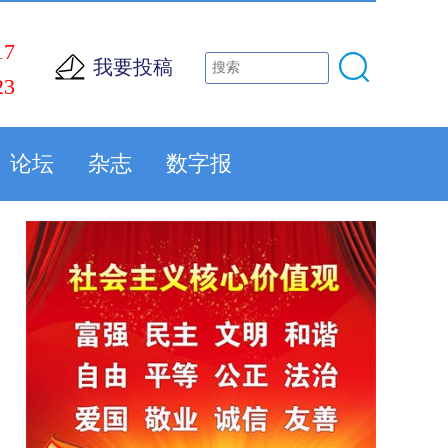
17
我要投稿
23
论坛
杂志
数字报