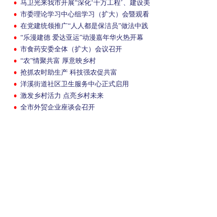
马卫光来我市开展“深化‘千万工程’、建设美
丽乡村”专项集体民主监督
市委理论学习中心组学习（扩大）会暨观看
廉政题材剧《清清白白》巡演举行
在党建统领推广“人人都是保洁员”做法中践
行全过程人民民主
“乐漫建德 爱达亚运”动漫嘉年华火热开幕
市食药安委全体（扩大）会议召开
“农”情聚共富 厚意映乡村
抢抓农时助生产 科技强农促共富
洋溪街道社区卫生服务中心正式启用
激发乡村活力 点亮乡村未来
全市外贸企业座谈会召开