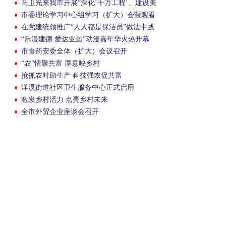
马卫光来我市开展“深化‘千万工程’、建设美
丽乡村”专项集体民主监督
市委理论学习中心组学习（扩大）会暨观看
廉政题材剧《清清白白》巡演举行
在党建统领推广“人人都是保洁员”做法中践
行全过程人民民主
“乐漫建德 爱达亚运”动漫嘉年华火热开幕
市食药安委全体（扩大）会议召开
“农”情聚共富 厚意映乡村
抢抓农时助生产 科技强农促共富
洋溪街道社区卫生服务中心正式启用
激发乡村活力 点亮乡村未来
全市外贸企业座谈会召开