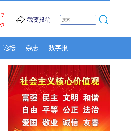
17
我要投稿
23
论坛
杂志
数字报