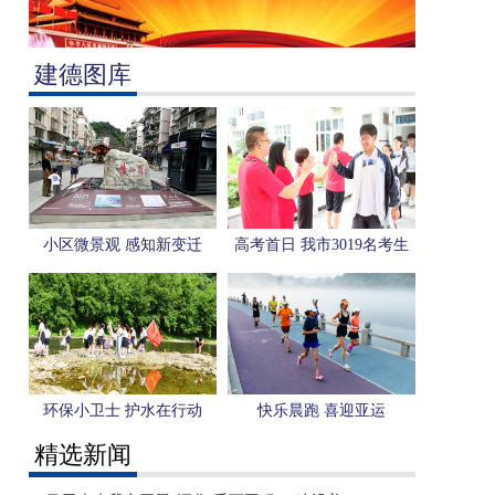
建德图库
小区微景观 感知新变迁
高考首日 我市3019名考生
奔赴考场
环保小卫士 护水在行动
快乐晨跑 喜迎亚运
精选新闻