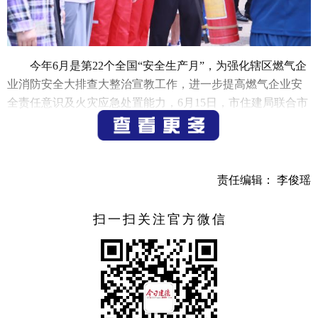
今年6月是第22个全国“安全生产月”，为强化辖区燃气企
业消防安全大排查大整治宣教工作，进一步提高燃气企业安
全责任意识及火灾应急处置能力，6月15日，市住建局联合市
消防救援大队开展燃气行业消防安全宣传培训及演练活动，
培训人员覆盖相关职能部门、属地及全市燃气经营企业安全
管理人员，共计50余人参加此次活动。
责任编辑： 李俊瑶
为更好的巩固前期大排查大整治行动成果，结合“安全生
产月”系列工作部署，本次消防教育培训及演练活动，针对燃
扫一扫关注官方微信
气行业重点部位、重点环节、重点事项进行再强调再压实。
课上通过形象鲜明、生动具体、通俗易懂的语言，深入浅出
的进行讲解，课后组织演练实操，强化运用理论知识。与会
人员纷纷表示，本次培训内容接地气，贴合实际，从理论上
升到实践，切身体会到了消防安全和安全生产防范的重要
性。