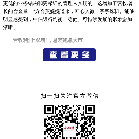
更优的业务结构和更精细的管理来实现的，这增加了营收增
长的含金量。”方合英娓娓道来，匠心入微，字字珠玑。能够
明显感受到，中信银行均衡、稳健、可持续发展的形象愈加
清晰。
营收利润“双增”，息差跑赢大市
息差下行，营收增速放缓......当一系列行业性趋势摆在各
大银行面前时，穿越周期的稳健成为经常被提及的经营要
点，是测试银行经营业绩“含金量”的试金石。
何为“稳”？面对复杂多变的经济环境，中信银行2024年
仍然保持了向上向好的发展势头。在银行业营收、净利润增
扫一扫关注官方微信
长普遍放缓，部分银行甚至出现下降的大环境下，中信银行
营业净收入2136.5亿元，同比增长3.8%。净利润685.8亿元，
同比增长2.3%。市场分析人士认为，中信银行营收的正增
长，使利润增长具有较高的“含金量”。
何为“健”？与同业银行利润和拨备覆盖率普遍“一增一