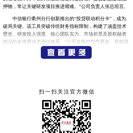
押物，常让关键研发项目推进艰难。”公司负责人张总坦言。
中信银行衢州分行创新推出的“投贷联动积分卡”，成为
破局关键。该工具突破传统财务指标限制，构建了涵盖技术
壁垒、研发投入强度、核心团队实力、市场前景及股权融资
情况的多维度动态评估体系。“公司在电控空气悬架、新能源
水泵等领域的领先性，以及清晰的产业化路径，正是积分卡
量化出的‘硬实力’。”中信银行客户经理表示，“这套模型让我
们穿透报表，精准识别企业的创新价值和成长动能，这是传
统风控难以捕捉的。”
2000万元资金的注入，为该公司注入强劲动能。“这笔授
扫一扫关注官方微信
信极大缓解了研发资金压力，保障了新能源换电锁止模块等
关键项目的连续性，更坚定了我们拓展市场的信心！”张总高
度评价中信银行的创新服务。客户经理也深感科技金融的价
值：“见证这样的‘小巨人’借助金融工具突破瓶颈，深刻诠释
了银行服务新质生产力的使命。积分卡模式为科技与金融的
深度融合探索了新路径。”