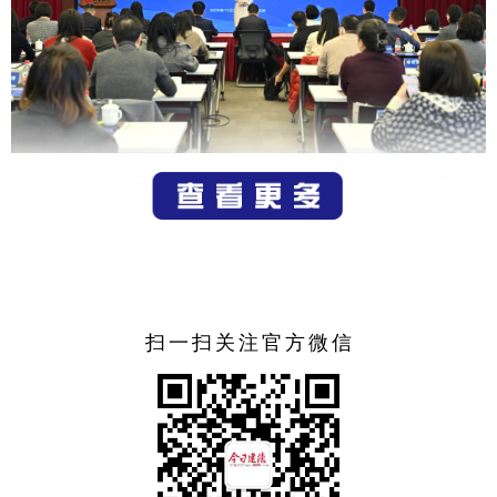
活动伊始，双方代表分别致辞。中信银行杭州分行陈志
军副行长对与会嘉宾表示热烈欢迎。他指出，面对外向型企
业的汇率风险管理需求，中信银行始终秉持风险中性理念，
致力于提供“管家式”汇率风险管理服务。中国外汇交易中心
部门副总经理胡颖介绍了近年来服务实体经济的举措，充分
发挥传导监管政策、贴近市场主体的优势，推出银企外汇交
扫一扫关注官方微信
易服务平台等助企汇率避险一揽子综合服务“CFETS助企
汇”，不断提升服务实体经济质效。