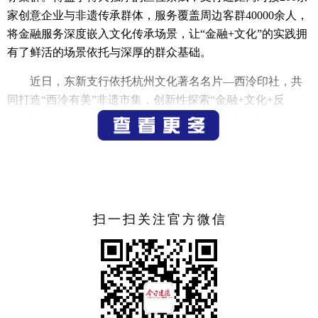
家创意企业与非遗传承群体，服务覆盖周边客群40000余人，
将金融服务深度嵌入文化传承场景，让“金融+文化”的实践拥
有了鲜活的场景依托与深厚的群众基础。
近日，东新支行依托杭州文化著名名片—西泠印社，共
同打造“西泠有美”非遗市集，创新性探索“金融+文化+反
诈”三维融合模式。活动现场，市民既能沉浸于金石篆刻、书
画拓印等非遗技艺的文化熏陶，又能通过支行系统学习普惠
金融政策、反诈安全知识等实用内容。非遗文化与金融服务
在此交融，让市集从单纯的文化体验场所，升级为金融知识
普及阵地，使非遗市集的价值从文化传播延伸到生活实用维
度。
扫一扫关注官方微信