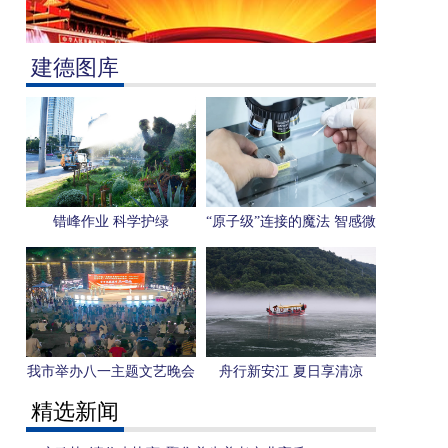
建德图库
错峰作业 科学护绿
“原子级”连接的魔法 智感微
电子用一枚芯片感知“人形
机器人”未来
我市举办八一主题文艺晚会
舟行新安江 夏日享清凉
精选新闻