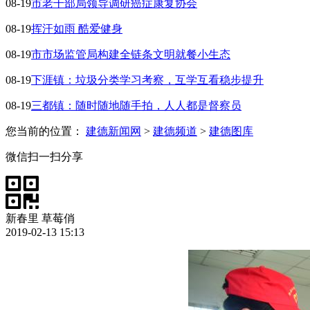
08-19
市老干部局领导调研癌症康复协会
08-19
挥汗如雨 酷爱健身
08-19
市市场监管局构建全链条文明就餐小生态
08-19
下涯镇：垃圾分类学习考察，互学互看稳步提升
08-19
三都镇：随时随地随手拍，人人都是督察员
您当前的位置：
建德新闻网
>
建德频道
>
建德图库
微信扫一扫分享
新春里 草莓俏
2019-02-13 15:13