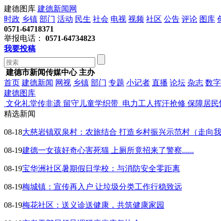
建德图库
建德新闻网
时政
乡镇
部门
活动
民生
社会
电视
视频
社区
公告
评论
图库
0571-64718371
举报电话：
0571-64734823
我要投稿
建德市新闻传媒中心 主办
首页
建德新闻
网视
乡镇
部门
专题
小记者
直播
论坛
杂志
数字
建德图库
文化礼堂传非遗 留守儿童学织带
电力工人挥汗抢修 保障居民
精选新闻
08-18
大慈岩镇双泉村：农旅结合 打造乡村振兴示范村（走向
08-19
建德一女孩好奇心害死猫 上厕所竟招来了警察......
08-19
宝华洲社区暑期假日学校：与消防安全零距离
08-19
梅城镇：宣传再入户 让垃圾分类工作行稳致远
08-19
梅花社区：送义诊送健康，共筑健康家园