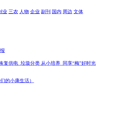
创业
三农
人物
企业
副刊
国内
周边
文体
报
恢复供电
垃圾分类 从小培养
同享“梅”好时光
我们的小康生活）