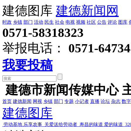
建德图库
建德新闻网
时政
乡镇
部门
活动
民生
社会
电视
视频
社区
公告
评论
图库
0571-58318323
举报电话：
0571-64734
我要投稿
建德市新闻传媒中心 
首页
建德新闻
网视
乡镇
部门
专题
小记者
直播
论坛
杂志
数字
建德图库
劳动基地 乐享农事
关爱送给劳动者
寿昌的味道 爱的味道
3