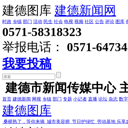
建德图库
建德新闻网
时政
乡镇
部门
活动
民生
社会
电视
视频
社区
公告
评论
图库
0571-58318323
举报电话：
0571-64734
我要投稿
建德市新闻传媒中心 
首页
建德新闻
网视
乡镇
部门
专题
小记者
直播
论坛
杂志
数字
建德图库
桑椹熟了，等你来摘
城市美容师 节日护绿忙
劳动基地 乐享