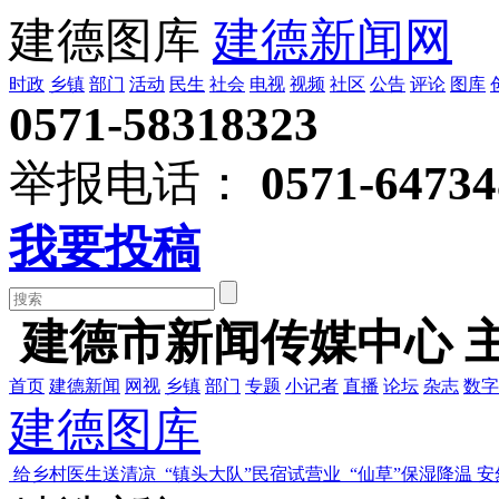
建德图库
建德新闻网
时政
乡镇
部门
活动
民生
社会
电视
视频
社区
公告
评论
图库
0571-58318323
举报电话：
0571-64734
我要投稿
建德市新闻传媒中心 
首页
建德新闻
网视
乡镇
部门
专题
小记者
直播
论坛
杂志
数字
建德图库
给乡村医生送清凉
“镇头大队”民宿试营业
“仙草”保湿降温 