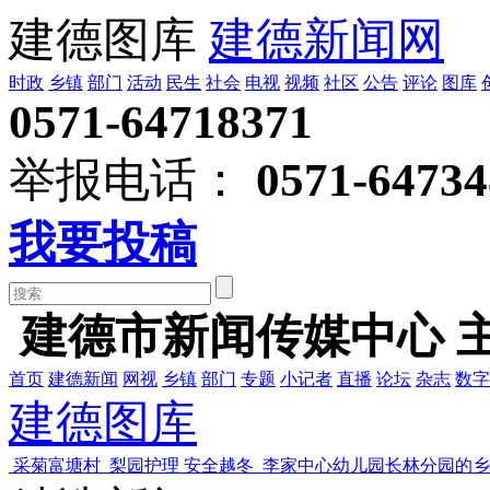
建德图库
建德新闻网
时政
乡镇
部门
活动
民生
社会
电视
视频
社区
公告
评论
图库
0571-64718371
举报电话：
0571-64734
我要投稿
建德市新闻传媒中心 
首页
建德新闻
网视
乡镇
部门
专题
小记者
直播
论坛
杂志
数字
建德图库
采菊富塘村
梨园护理 安全越冬
李家中心幼儿园长林分园的乡