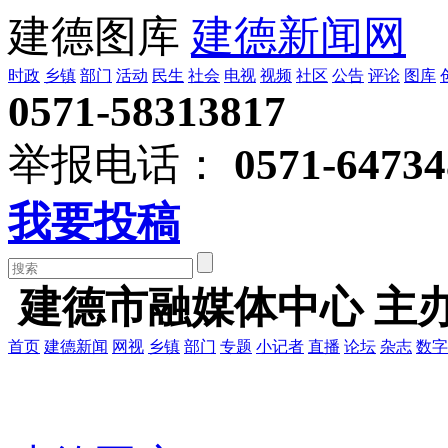
建德图库
建德新闻网
时政
乡镇
部门
活动
民生
社会
电视
视频
社区
公告
评论
图库
0571-58313817
举报电话：
0571-64734
我要投稿
建德市融媒体中心 主
首页
建德新闻
网视
乡镇
部门
专题
小记者
直播
论坛
杂志
数字