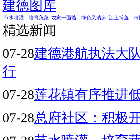
建德图库
节水喷灌 培育蔬菜
农家一面墙 绿色又清凉
江上捕鱼 市
精选新闻
07-28
建德港航执法大
行
07-28
莲花镇有序推进
07-28
总府社区：积极