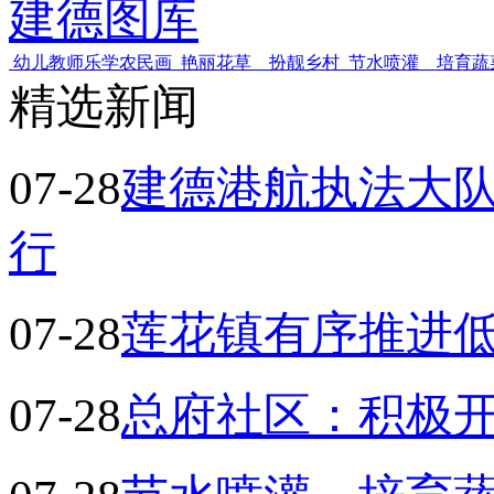
建德图库
幼儿教师乐学农民画
艳丽花草 扮靓乡村
节水喷灌 培育蔬
精选新闻
07-28
建德港航执法大
行
07-28
莲花镇有序推进
07-28
总府社区：积极