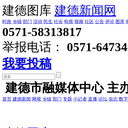
建德图库
建德新闻网
时政
乡镇
部门
活动
民生
社会
电视
视频
社区
公告
评论
图库
0571-58313817
举报电话：
0571-64734
我要投稿
建德市融媒体中心 主
首页
建德新闻
网视
乡镇
部门
专题
小记者
直播
论坛
杂志
数字