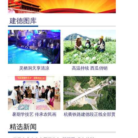
建德图库
灵栖洞天享清凉
高温持续 西瓜俏销
暑期学技艺 传承农民画
杭衢铁路建德段正线全部贯
通
精选新闻