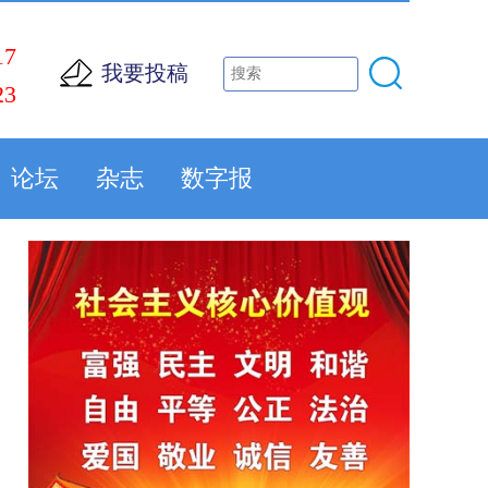
17
我要投稿
23
论坛
杂志
数字报