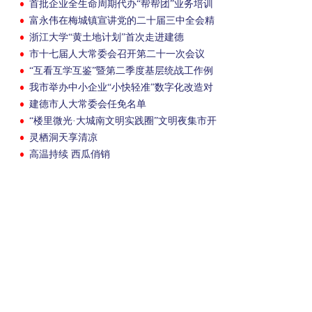
首批企业全生命周期代办“帮帮团”业务培训
会举行
富永伟在梅城镇宣讲党的二十届三中全会精
神
浙江大学“黄土地计划”首次走进建德
市十七届人大常委会召开第二十一次会议
“互看互学互鉴”暨第二季度基层统战工作例
会召开
我市举办中小企业“小快轻准”数字化改造对
接会
建德市人大常委会任免名单
“楼里微光·大城南文明实践圈”文明夜集市开
市
灵栖洞天享清凉
高温持续 西瓜俏销