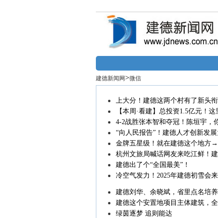
>
建德新闻网
微信
上大分！建德这两个村有了新头衔
【本周·看建】总投资1.5亿元！
现象”
4-2战胜张本智和夺冠！陈垣宇，
“向人民报告”！建德人才创新发
金牌五星级！就在建德这个地方→
杭州文旅局喊话网友来吃江鲜！建
建德出了个“全国最美”！
冷空气发力！2025年建德初雪会
建德刘华、余晓斌，省里点名培养
建德这个安置地项目主体建筑，全
绿茵逐梦 追则能达