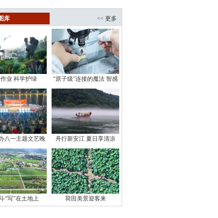
图库
<< 更多
作业 科学护绿
“原子级”连接的魔法 智感
微电子用一枚芯片感知“人
形机器人”未来
办八一主题文艺晚
舟行新安江 夏日享清凉
会
斗“写”在土地上
荷田美景迎客来