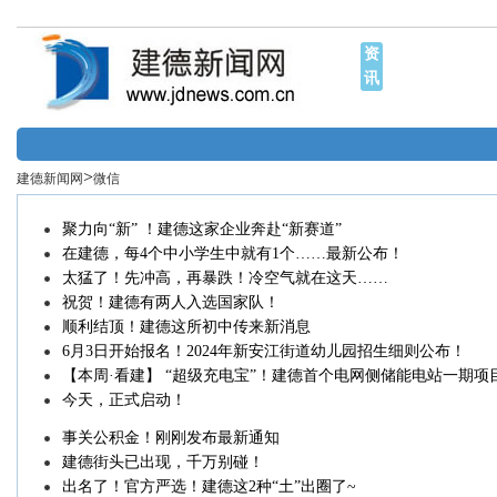
资
讯
>
建德新闻网
微信
聚力向“新” ！建德这家企业奔赴“新赛道”
在建德，每4个中小学生中就有1个……最新公布！
太猛了！先冲高，再暴跌！冷空气就在这天……
祝贺！建德有两人入选国家队！
顺利结顶！建德这所初中传来新消息
6月3日开始报名！2024年新安江街道幼儿园招生细则公布！
【本周·看建】 “超级充电宝”！建德首个电网侧储能电站一期项
正式投用 | 媒体聚焦建德一场特殊的“拆楼”
今天，正式启动！
事关公积金！刚刚发布最新通知
建德街头已出现，千万别碰！
出名了！官方严选！建德这2种“土”出圈了~