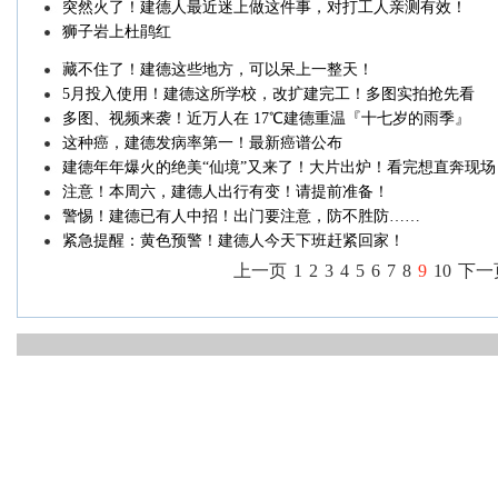
突然火了！建德人最近迷上做这件事，对打工人亲测有效！
狮子岩上杜鹃红
藏不住了！建德这些地方，可以呆上一整天！
5月投入使用！建德这所学校，改扩建完工！多图实拍抢先看
多图、视频来袭！近万人在 17℃建德重温『十七岁的雨季』
这种癌，建德发病率第一！最新癌谱公布
建德年年爆火的绝美“仙境”又来了！大片出炉！看完想直奔现场
注意！本周六，建德人出行有变！请提前准备！
警惕！建德已有人中招！出门要注意，防不胜防……
紧急提醒：黄色预警！建德人今天下班赶紧回家！
上一页
1
2
3
4
5
6
7
8
9
10
下一