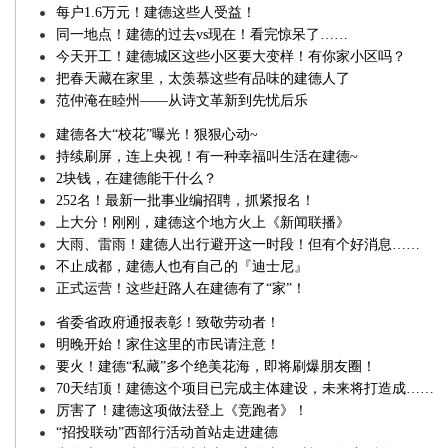
每户1.6万元！建德这些人受益！
同一地点！建德的过去vs现在！看完惊呆了……
今天开工！建德城区这些小区要大变样！有你家小区吗？
把春天藏在家里，太羡慕这些有品味的建德人了
范仲淹在睦州——从诗文革新到先忧后乐
建德各大“校花”曝光！狠狠心动~
持续刷屏，连上央视！有一种幸福叫生活在建德~
2块钱，在建德能干什么？
252名！最新一批事业编招聘，抓紧报名！
上大分！刚刚，建德这个地方火上《新闻联播》
大雨、雷雨！建德人出行避开这一时段！但有个好消息……
不止成都，建德人也有自己的『迪士尼』
正式运营！这些赶路人在建德有了“家”！
省委省政府通报表彰！致敬劳动者！
明晚开始！家住这里的市民请注意！
要火！建德“私藏”多个绝美花海，即将刷爆朋友圈！
70天结顶！建德这个项目已完成主体建设，未来将打造成……
厉害了！建德这项做法登上《竞跑者》！
“招投联动”西部行活动首站走进建德