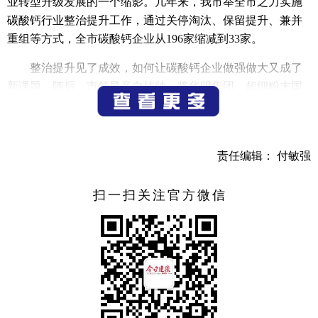
业转型升级发展的一个缩影。几年来，我市举全市之力实施
碳酸钙行业整治提升工作，通过关停淘汰、保留提升、兼并
重组等方式，全市碳酸钙企业从196家缩减到33家。
整治提升见了成效，如何让碳酸钙企业做强做大又成了
新课题。随后，市领导亲自挂帅，将华明集团、超细粉末国
家工程研究中心请到建德，打造产业创新服务综合体，成为
我市加快产业转优提质、培育具有强有力竞争力的新材料产
业集群的新起点。截至目前，已有11家企业与超细粉末国家
责任编辑： 付敏强
工程研究中心浙江分中心签订了合作协议，我市碳酸钙企业
早早享受到了“家门口”的培训。
扫一扫关注官方微信
今年突如其来的新冠肺炎疫情，对我市相关行业企业生
产造成了不小的冲击。受疫情影响，企业外地员工无法返
岗，产能就跟不上。为此，驻企服务专员马上与相关部门衔
接协调，让外地员工及时坐上返岗专列专巴；梅城镇通过跨
省包车，首批7辆大巴接回贵州省员工168人，为企业解决
了“用工难”问题。而对于天石公司遇到的物流运输等问题，