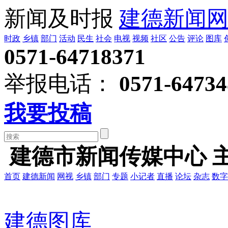
新闻及时报
建德新闻
时政
乡镇
部门
活动
民生
社会
电视
视频
社区
公告
评论
图库
0571-64718371
举报电话：
0571-64734
我要投稿
建德市新闻传媒中心 
首页
建德新闻
网视
乡镇
部门
专题
小记者
直播
论坛
杂志
数字
建德图库