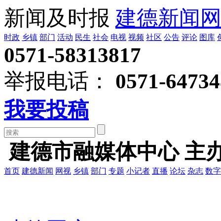
新闻及时报
建德新闻
时政
乡镇
部门
活动
民生
社会
电视
视频
社区
公告
评论
图库
0571-58313817
举报电话：
0571-64734
我要投稿
建德市融媒体中心 主
首页
建德新闻
网视
乡镇
部门
专题
小记者
直播
论坛
杂志
数字