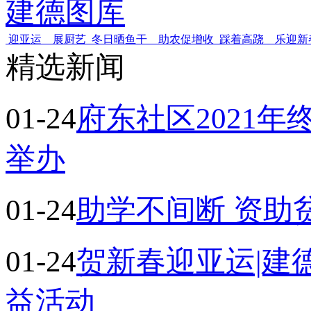
建德图库
迎亚运 展厨艺
冬日晒鱼干 助农促增收
踩着高跷 乐迎新
精选新闻
01-24
府东社区2021
举办
01-24
助学不间断 资助
01-24
贺新春迎亚运|建
益活动