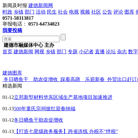
新闻及时报
建德新闻网
时政
乡镇
部门
活动
民生
社会
电视
视频
社区
公告
评论
图库
0571-58313817
举报电话：
0571-64734823
我要投稿
建德市融媒体中心 主办
首页
建德新闻
网视
乡镇
部门
专题
小记者
直播
论坛
杂志
数字
建德图库
冬日晒鱼干 助农促增收
踩着高跷 乐迎新春
外贸出口赶订
精选新闻
01-12
立邦新型材料华东区域生产基地项目加速推进
01-13
500年童氏宗祠披红迎春纳福
01-12
冬日晒鱼干助农促增收
01-13
【打造七星级政务服务】跨省连线 办税不“绊税”