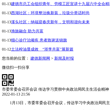
01-13
​建德市总工会组织青年、劳模工匠宣讲十九届六中全会精
01-13
西湖社区：环境整治换新装，垃圾分类话时尚
01-13
溪头社区：纳福迎春庆新年，文明和谐向未来
01-13
渔旅融合 助力共富
01-13
细心诊疗治顽疾 患者致谢送锦旗
01-12
土法榨油显成效 “浙李共富”展新篇
您当前的位置：
建德新闻网
>
新闻及时报
微信扫一扫分享
市委常委会召开会议
传达学习贯彻中央政治局民主生活会精神
2022-01-13 21:56
1月13日，市委常委会召开会议，传达学习中央政治局民