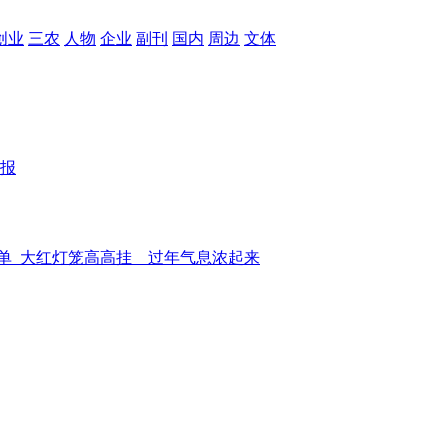
创业
三农
人物
企业
副刊
国内
周边
文体
报
单
大红灯笼高高挂 过年气息浓起来