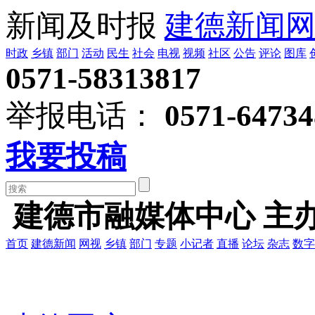
新闻及时报
建德新闻
时政
乡镇
部门
活动
民生
社会
电视
视频
社区
公告
评论
图库
0571-58313817
举报电话：
0571-64734
我要投稿
建德市融媒体中心 主
首页
建德新闻
网视
乡镇
部门
专题
小记者
直播
论坛
杂志
数字