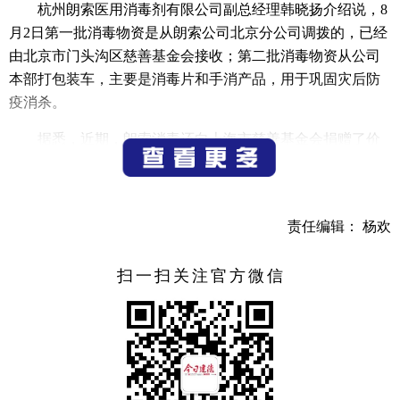
杭州朗索医用消毒剂有限公司副总经理韩晓扬介绍说，8
月2日第一批消毒物资是从朗索公司北京分公司调拨的，已经
由北京市门头沟区慈善基金会接收；第二批消毒物资从公司
本部打包装车，主要是消毒片和手消产品，用于巩固灾后防
疫消杀。
据悉，近期，朗索消毒还向上海市慈善基金会捐赠了价
值2000万元的消毒物资，这些物资将用于上海市养老机构及
公办学校的日常消毒防护。多年来，朗索消毒发挥在消毒、
感控方面的优势，积极参与抗灾救灾、疫情防控、关爱大众
责任编辑： 杨欢
健康等公益事业，持续用实际行动回馈社会。
（记者 白洋 吕晨波）
扫一扫关注官方微信