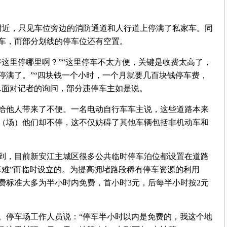
附近，只见车位旁边的消防通道和人行道上停满了私家车。同
车，而部分划线的停车位还有空置。
停这里停哪里啊？”“这里停车不太方便，关键是收费太高了，
停满了。”“四块钱一个小时，一个月就要几百块钱停车费，
…面对记者的询问，部分违停车主如是说。
给他人带来了不便。一名电动自行车车主说，这些道路本来
（场）他们却不停，这不仅妨碍了其他车辆包括非机动车和
到，目前新安江主城区很多公共临时停车泊位都设置在道路
车难”而临时设立的。为提高拥堵路段稀有停车资源的利用
费标准大多为半小时内免费，首小时3元，后每半小时按2元
。停车场工作人员说：“停车半小时以内是免费的，我这个地