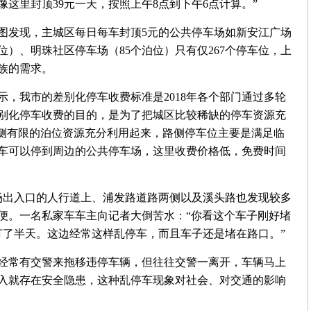
像这里封顶39元一天，按照上午8点到下午6点计算。”
图发现，主城区每日每车封顶5元的公共停车场如新安江广场
位）、明珠社区停车场（85个泊位）只有仅267个停车位，上
族的需求。
，我市的差别化停车收费标准是2018年各个部门通过多轮
别化停车收费的目的，是为了把城区比较稀缺的停车资源充
路侧有限的泊位资源充分利用起来，路侧停车位主要是满足临
车可以停到周边的公共停车场，这里收费价格低，免费时间
车场出入口的人行道上、浦发路道路两侧以及溪头路也发现较多
便。一名私家车车主向记者大倒苦水：“你看这个车子刚好堵
打了半天。这边经常这样乱停车，而且车子还是堵在路口。”
经常有交警来拖移违停车辆，但往往交警一离开，车辆马上
入就存在安全隐患，这种乱停车现象对社会、对交通的影响