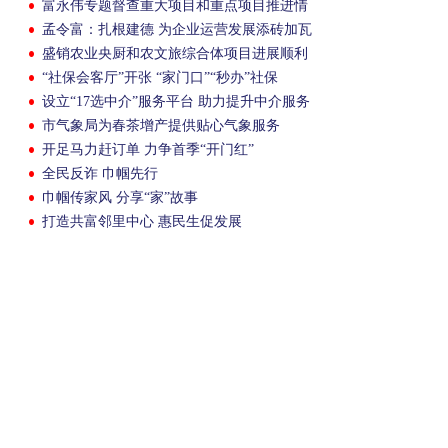
富永伟专题督查重大项目和重点项目推进情
况
孟令富：扎根建德 为企业运营发展添砖加瓦
盛销农业央厨和农文旅综合体项目进展顺利
“社保会客厅”开张 “家门口”“秒办”社保
设立“17选中介”服务平台 助力提升中介服务
水平
市气象局为春茶增产提供贴心气象服务
开足马力赶订单 力争首季“开门红”
全民反诈 巾帼先行
巾帼传家风 分享“家”故事
打造共富邻里中心 惠民生促发展