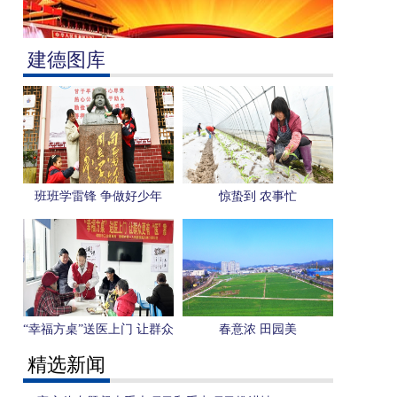
建德图库
班班学雷锋 争做好少年
惊蛰到 农事忙
“幸福方桌”送医上门 让群众
春意浓 田园美
更有“医”靠
精选新闻