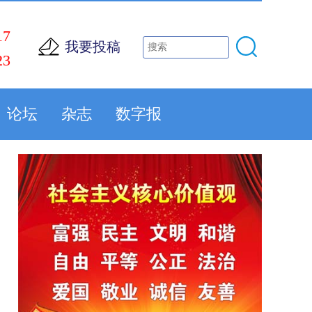
17
我要投稿
23
论坛
杂志
数字报