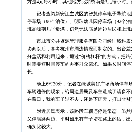
方是4元每小时，其他地方比如桥南是3元每小时。
记者查阅新安江主城区的智慧停车电子导航地
停车场（90个泊位）、明珠幼儿园停车场（92个泊
班高峰期几乎爆满，仍然无法满足周边居民和上班
市城市公共资源管理服务有限公司经理钱科表示
协商以后，参考杭州市周边情况而制定的。出台差
分盘活和利用起来，通过“价格杠杆”的方式，把
时需要短时间停车的办事群众需求。如果长时间停
长。
晚上6时30分，记者在绿城美好广场商场停
车辆违停的现象，给周边居民及车主造成了诸多不
在路口，我的车子过不去，还是下雨天，打114也
附近居民表示，该路段车辆违停是常态，虽然
又停满路两边。平时如果有车子堵在路上的话，出
确实比较大。