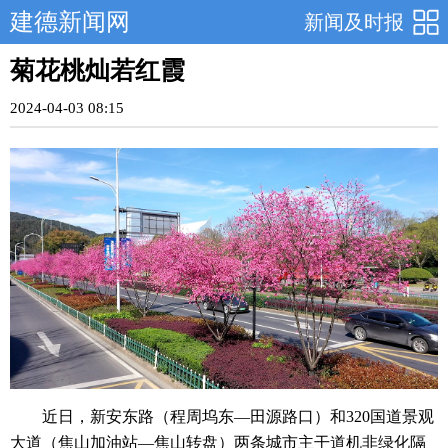
建德新闻网
新闻及时报
菊花桃灿若红霞
2024-04-03 08:15
近日，新安东路（程周坞东—田源路口）和320国道景观
大道（焦山加油站—焦山转盘）两条城市主干道机非绿化隔