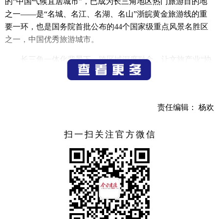
的“中国气候宜居城市”，已成为长三角地区热门旅游目的地
之一——是“名城、名江、名湖、名山”浙皖黄金旅游线的重
要一环，也是国务院首批公布的44个国家级重点风景名胜区
之一，中国优秀旅游城市。
长三角一体化背景下，跨区域深度融合，让文旅产业“协
奏曲”愈唱愈响。建德这座浙西县城，亦在其中贡献力量。那
么，县域如何为长三角主旋律高歌伴奏？建德文旅又如何在
长三角地区出圈出彩？
责任编辑： 杨欢
春潮涌动
扫一扫关注官方微信
激起白沙袅袅入人家
开通于2018年底的杭黄铁路，如今已成为一条名副其实
的世界级黄金旅游线，串起7个5A级和50多个4A级风景区。
建德就是其中一颗璀璨明珠。
究其文旅产业发展的脉络时才发现，建德可谓“遥遥领
先”。