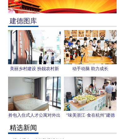
建德图库
美丽乡村建设 扮靓农村新
动手动脑 助力成长
貌
拎包入住式人才公寓对外出
“味美浙江·食在杭州”建德
租 助力人才实现“安居梦”
美食展示体验活动在杭举行
精选新闻