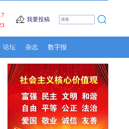
17
我要投稿
23
论坛
杂志
数字报