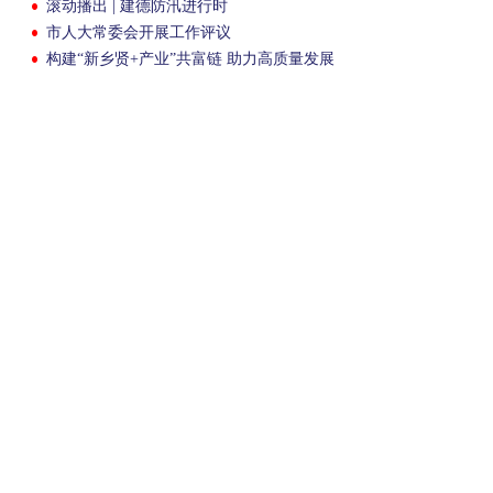
滚动播出 | 建德防汛进行时
市人大常委会开展工作评议
构建“新乡贤+产业”共富链 助力高质量发展