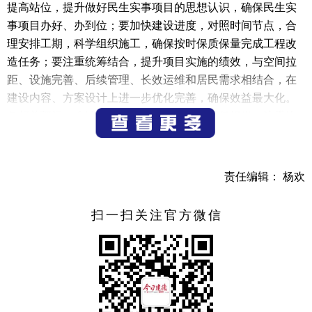
提高站位，提升做好民生实事项目的思想认识，确保民生实
事项目办好、办到位；要加快建设进度，对照时间节点，合
理安排工期，科学组织施工，确保按时保质保量完成工程改
造任务；要注重统筹结合，提升项目实施的绩效，与空间拉
距、设施完善、后续管理、长效运维和居民需求相结合，在
建设内容、方案设计上进一步优化完善，确保效益最大化。
各相关部门、乡镇（街道）和社区要强化责任担当，注重协
调配合，形成工作合力，围绕年初制定的工作计划和目标，
践行“民呼我为”理念，真正将实事办好、好事办实。市人大
代表也要充分发挥作用、积极履职，提出有针对性的意见和
责任编辑： 杨欢
建议，为办好民生实事贡献力量。
扫一扫关注官方微信
（记者 钟镇怀）