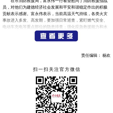
在市消防救援局，富永伟一行看望慰问了消防救援指战
员，对他们为建德经济社会发展和平安和谐稳定作出的积极
贡献表示感谢。富永伟表示，当前高温天气持续，各类火灾
事故进入多发、高发期，要加强日常巡查，紧盯燃气安全、
电动车充电等重点部位的隐患排查；强化应急救援能力和水
平，全力保障人民群众生命财产安全和社会平安稳定；加大
消防宣传力度，增强市民消防安全意识和应急处置能力。
在洋溪北塘安置房一期建设工程项目现场，富永伟详细
责任编辑： 杨欢
了解项目进展情况和高温期间一线工人的生产生活情况，对
工人们在高温下坚守岗位、辛勤工作表示感谢，并嘱咐项目
扫一扫关注官方微信
负责人合理安排作业时间，做好防暑降温措施，确保安全文
明施工，同时为一线工人提供良好的工作环境和必要的生活
保障。
在市公路服务中心，富永伟看望慰问一线养护工人，对
他们在高温酷暑下坚守岗位、为公路保通保畅付出的辛劳和
汗水表示感谢，并叮嘱大家做好自身防护，避免高温中暑。