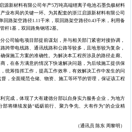
启源新材料有限公司年产5万吨高端锂离子电池石墨负极材料
源产业布局的关键一环。为其配套的浙江启源新材料有限公司
单回路架空路径1.11千米，双回路架空路径0.43千米，利用备
钢管杆1基，双回路角钢塔2基。
建分公司输电项目部提前谋划，并与相关部门紧密对接协调，
线路跨带电线路、通讯线路和公路等较多，且地形较为复杂，
以确保施工方案的准确性。为解决本工程所涉及的路径走廊、
协商，在各方满意的情况下快速解决问题，为后续施工提供保
理，统筹指挥工作，提高工作效率，有效解决工作中发生的问
检监督，全面规范仓储、物资、施工等环节的管理，保证该工程
顺利完成，体现了大有建德分部以自身实力服务企业，为地方
分部将继续发扬“砥砺前行、聚力争先、大有作为”的企业精
（通讯员 陈东 周黎明）