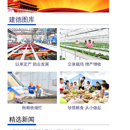
建德图库
以单定产 助企发展
立体栽培 增产增收
秋粮收储忙
珍惜粮食 从小做起
精选新闻