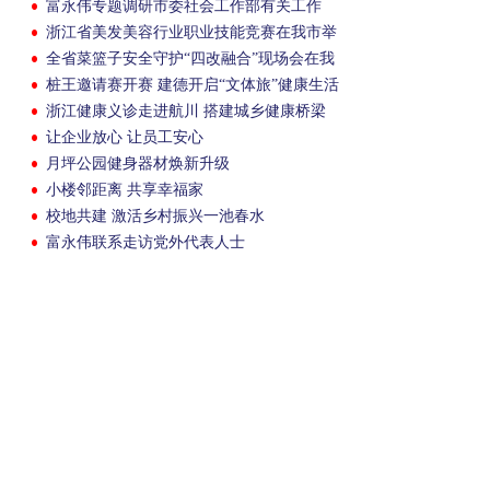
富永伟专题调研市委社会工作部有关工作
浙江省美发美容行业职业技能竞赛在我市举
行
全省菜篮子安全守护“四改融合”现场会在我
市召开
桩王邀请赛开赛 建德开启“文体旅”健康生活
新尝试
浙江健康义诊走进航川 搭建城乡健康桥梁
让企业放心 让员工安心
月坪公园健身器材焕新升级
小楼邻距离 共享幸福家
校地共建 激活乡村振兴一池春水
富永伟联系走访党外代表人士