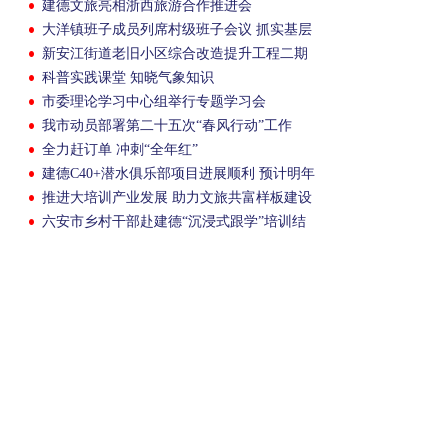
建德文旅亮相浙西旅游合作推进会
大洋镇班子成员列席村级班子会议 抓实基层
党组织监督
新安江街道老旧小区综合改造提升工程二期
动工
科普实践课堂 知晓气象知识
市委理论学习中心组举行专题学习会
我市动员部署第二十五次“春风行动”工作
全力赶订单 冲刺“全年红”
建德C40+潜水俱乐部项目进展顺利 预计明年
暑期推向市场
推进大培训产业发展 助力文旅共富样板建设
六安市乡村干部赴建德“沉浸式跟学”培训结
业