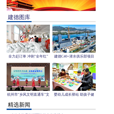
建德图库
全力赶订单 冲刺“全年红”
建德C40+潜水俱乐部项目
进展顺利 预计明年暑期推
向市场
杭州市“乡风文明直通车”文
婴幼儿成长驿站 助孩子健
化惠民演出系列活动走进我
康成长
精选新闻
市