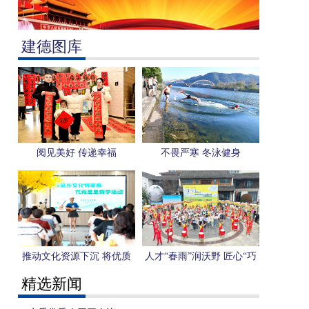
建德图库
阅见美好 传递幸福
不畏严寒 冬泳健身
推动文化资源下沉 将优质
人才“春雨”润沃野 匠心“巧
服务送到基层末梢
绘”新图景
精选新闻