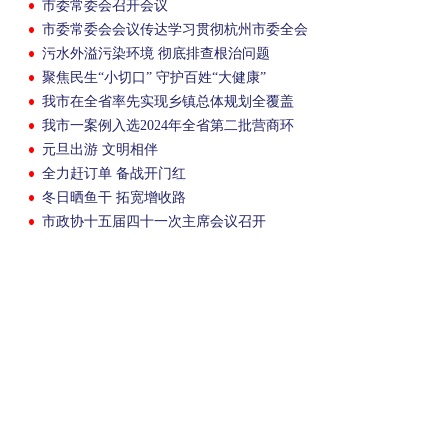
市委常委会召开会议
市委常委会会议传达学习贯彻杭州市委全会
精神
污水外溢污染环境 彻底排查根治问题
聚焦民生“小切口” 守护百姓“大健康”
我市在全省率先实现乡镇总体规划全覆盖
我市一案例入选2024年全省第二批营商环
境“微改革”案例
元旦出游 文明相伴
全力赶订单 备战开门红
冬日晒鱼干 拓宽增收路
市政协十五届四十一次主席会议召开