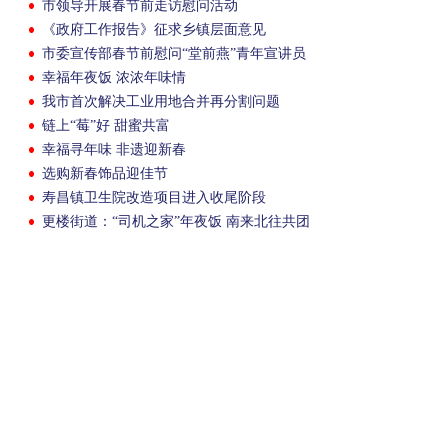
市领导开展春节前走访慰问活动
《政府工作报告》征求乡镇层面意见
市委宣传部春节前慰问“堂前燕”青年宣讲员
幸福年夜饭 浓浓年味情
我市首次解决工业用地合并再分割问题
链上“莓”好 甜蜜共富
幸福寻年味 非遗迎新春
选购新春饰品迎佳节
寿昌镇卫生院改造项目进入收尾阶段
更楼街道：“司机之家”年夜饭 南来北往共团
圆