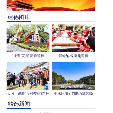
建德图库
“迎春”花展 新春送福
祥蛇纳福 童趣迎新
大同：跟着“乡村梦想家”赶
中水回用如何助力减污降
大集
碳？新安集团给出答案
精选新闻