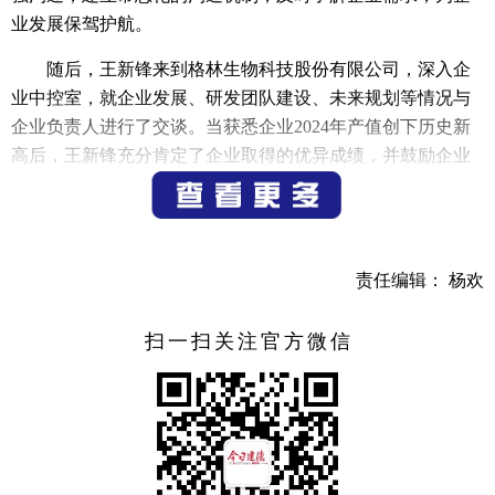
业发展保驾护航。
随后，王新锋来到格林生物科技股份有限公司，深入企
业中控室，就企业发展、研发团队建设、未来规划等情况与
企业负责人进行了交谈。当获悉企业2024年产值创下历史新
高后，王新锋充分肯定了企业取得的优异成绩，并鼓励企业
乘胜追击，加大市场开拓力度，积极拓展更大的市场，继续
保持良好的发展态势，为建德经济社会高质量发展注入新的
动力。
责任编辑： 杨欢
在杭州福斯
特
药业有限公司，王新锋与企业负责人深入
交流，叮嘱企业要上好复工复产安全生产“开工第一课”，筑
扫一扫关注官方微信
牢安全生产防线。同时勉励企业坚定发展信心，不断拓宽发
展思路，推动企业发展再上新台阶。他还要求相关职能部门
时刻关心企业的困难与诉求，助力企业理清发展思路，做好
服务企业的“大文章”。
（记者 吴燕）