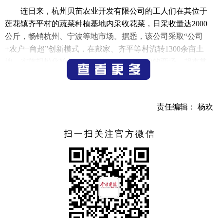
连日来，杭州贝苗农业开发有限公司的工人们在其位于
莲花镇齐平村的蔬菜种植基地内采收花菜，日采收量达2000
公斤，畅销杭州、宁波等地市场。据悉，该公司采取“公司
+农户+商超”创新模式，在戴家、齐平等村流转1300余亩土
地，实施规模化轮作四季蔬菜品种，为各地的商场、超市常
年提供货源，带动当地村民在家门口就业增收，同时也保障
了各地“菜篮子”的市场供应， 走出了一条民企共富的发展之
路。
责任编辑： 杨欢
（记者 宁文武）
扫一扫关注官方微信