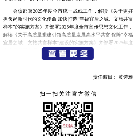
会议部署2025年度全市统一战线工作，解读《关于更好
担负起新时代的文化使命 加快打造“幸福宜居之城、文旅共富
样本”的实施方案》并部署2025年度全市宣传思想文化工作，
解读《关于高质量党建引领高质量发展高水平共富 保障“幸福
宜居之城、文旅共富样本”建设的实施方案》并部署2025年度
全市组织工作及“两企三新”相关工作。市市场监管局、市文
广旅体局、寿昌镇、大洋镇、梅城镇千鹤村作交流发言。
富永伟指出，过去一年，全市各级党组织深入贯彻新时
责任编辑： 黄诗雅
代党的建设总要求，全力以赴抓党建、促发展，党建统领作
用持续显现，组织工作抓常抓新，宣传工作有声有色，统战
扫一扫关注官方微信
工作可圈可点，各线工作亮点纷呈，值得充分肯定。
富永伟强调，要服务中心大局，在真抓实干中开辟党建
工作崭新局面，紧扣新时代党的建设总要求，拉高标杆、担
起主责、抓好主业。要坚持政治引领，把准航向铸忠诚，始
终把党的政治建设摆在首位，坚持以习近平新时代中国特色