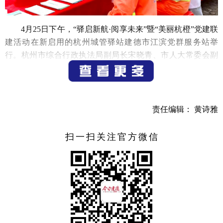
4月25日下午，“驿启新航·阅享未来”暨“美丽杭橙”党建联
建活动在新启用的杭州城管驿站建德市江滨党群服务站举
行。杭州市综合行政执法局副局长宋晓青、市人大常委会副
主任姜建生出席活动。
活动现场，杭州城管驿站建德市江滨党群服务站与“爱心
驿家”同步揭牌，正式开启服务新篇章。在党建联建环节，来
责任编辑： 黄诗雅
自不同行业的党支部签订了共建协议，凝聚起携手发展的强
大合力。此外，现场还为爱心企业授牌，并开展困难职工慰
扫一扫关注官方微信
问、职工子女学习包赠送、环卫工人微心愿兑现等暖心行
动。驿站外的便民服务集市也吸引了众多市民参与。
在随后举行的“城管开放日”活动中，代表委员和市民代
表通过现场参观、听取讲解，了解综合行政执法和城市管理
等重点工作的推进情况，进一步增进了市民对城市管理工作
的理解与支持。