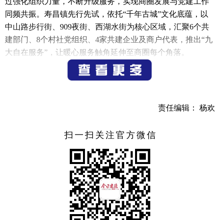
过强化组织力量，不断升级服务，实现商圈发展与党建工作
同频共振。寿昌镇先行先试，依托“千年古城”文化底蕴，以
中山路步行街、909夜街、西湖水街为核心区域，汇聚6个共
建部门、8个村社党组织、4家共建企业及商户代表，推出“九
大自在服务”，让暖心服务触角延伸至商圈每个角落。
该镇通过“首店经济+青年创业”双轮驱动，引入肯德基、
老婆大人等12家品牌，配套电商培训、产品设计等增值服
务，打造主题集市等特色场景，为大学生、文创人才提供发
责任编辑： 杨欢
展平台。如今，商圈已孵化8家“自在青年小店”，带动36人就
业，大学生创业者占比45%。
扫一扫关注官方微信
在靶向发展古镇经济的背后，是寿昌镇以“自在服务主阵
地”为枢纽构建起的集治理、服务、保障于一体的商圈生态体
系。
“自在服务主阵地”是商户们的“会客厅”，也是破解商圈治
理难题的“智慧枢纽”。针对传统商圈治理难题，该镇联动各
部门、商户、村社，建立圆桌会议事机制，常态化开展圆桌